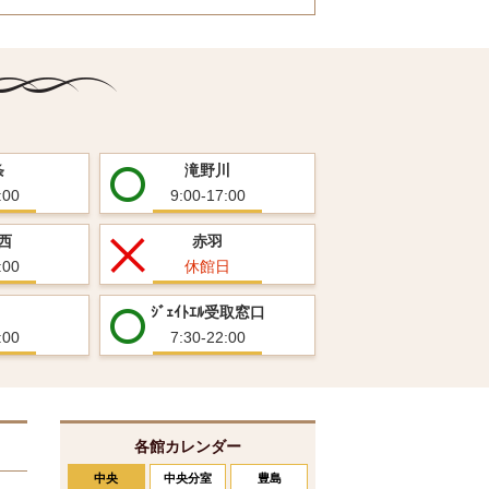
条
滝野川
:00
9:00-17:00
西
赤羽
:00
休館日
ｼﾞｪｲﾄｴﾙ受取窓口
:00
7:30-22:00
各館カレンダー
中央
中央分室
豊島