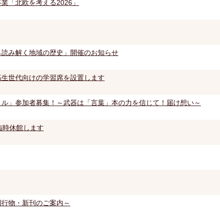
業「北欧を考える2026」
ら読み解く地域の歴史」開催のお知らせ
高生世代向けの学習席を設置します
トル」参加者募集！～武器は「言葉」本の力を信じて！届け想い～
臨時休館します
刊行物・新刊のご案内～