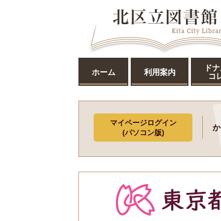
ドナ
ホーム
利用案内
コ
マイページログイン
か
(パソコン版)