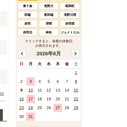
東十条
滝野川
昭和町
田端
東田端
滝野川西
赤羽
浮間
赤羽西
赤羽北
神谷
ジェイトエル
クリックすると、各館の休館日
が表示されます。
2026年8月
日
月
火
水
木
金
土
1
2
3
4
5
6
7
8
9
10
11
12
13
14
15
SS
16
17
18
19
20
21
22
23
24
25
26
27
28
29
30
31