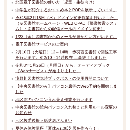
北区電子図書館の使い方（児童・生徒向け）
中学生が紹介するおすすめ本とPOPを展示しています。
令和8年2月18日（水）ドメイン変更作業を行いました。
（※図書館ホームページ・WEB OPAC《蔵書検索システ
ム》・図書館からの配信メールのドメイン変更）
1/23（金）図書館からのメールが届かない方がいます。
電子図書館サービスのご案内
2月10日（火曜日）12～14時 赤羽西図書館で回線工事
を行います。※2/10・14時現在 工事終了しました
令和8年1月26日（月曜日）から、オーディオブック
（Webサービス）が始まりました。
滝野川図書館臨時ブックポストの使用再開について
【中央図書館のみ】パソコン席等のWeb予約を開始しま
した
地区館のパソコン入れ替え作業を行います
中央図書館の館内パソコン入れ替えと利用ルール変更の
お知らせ
＜区教委後援＞紙芝居ざんまい
夏休み体験講座「夏休みは紙芝居を作ろう！」