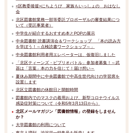
<区教委後援>にちようび 家族もいっしょの おはなし
会
北区図書館業務一部等委託プロポーザルの審査結果につ
いて（受託事業者）
中学生が紹介するおすすめ本とPOPの展示
中央図書館 読書講演会＆ワークショップ 「本の読み方
を学ぼう！～点検読書ワークショップ～」
中央図書館利用者用エレベーターは、仮復旧しました
「北区ティーンズ・ビブリオバトル」参加者募集！～武
器は「言葉」本の力を信じて！届け想い～
夏休み期間中に中央図書館で中高生世代向けの学習席を
設置します
北区立図書館の休館日と開館時間
図書館内でのマスクの着用および、新型コロナウイルス
感染症対策について（令和5年3月13日から）
北区メールマガジン「図書館情報」の登録をしません
か？
大学図書館の利用について
東京人増刊 渋沢栄一特集号を販売します。