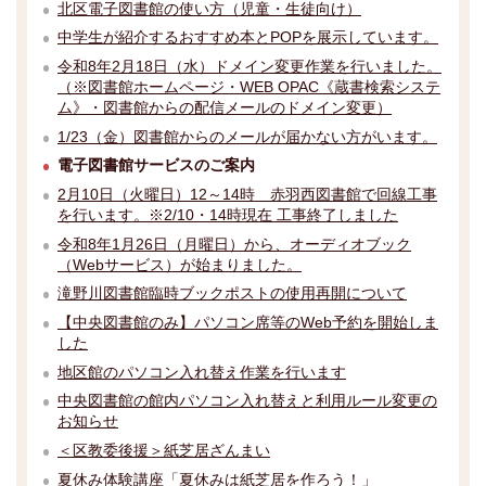
北区電子図書館の使い方（児童・生徒向け）
中学生が紹介するおすすめ本とPOPを展示しています。
令和8年2月18日（水）ドメイン変更作業を行いました。
（※図書館ホームページ・WEB OPAC《蔵書検索システ
ム》・図書館からの配信メールのドメイン変更）
1/23（金）図書館からのメールが届かない方がいます。
電子図書館サービスのご案内
2月10日（火曜日）12～14時 赤羽西図書館で回線工事
を行います。※2/10・14時現在 工事終了しました
令和8年1月26日（月曜日）から、オーディオブック
（Webサービス）が始まりました。
滝野川図書館臨時ブックポストの使用再開について
【中央図書館のみ】パソコン席等のWeb予約を開始しま
した
地区館のパソコン入れ替え作業を行います
中央図書館の館内パソコン入れ替えと利用ルール変更の
お知らせ
＜区教委後援＞紙芝居ざんまい
夏休み体験講座「夏休みは紙芝居を作ろう！」