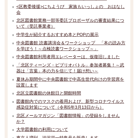
<区教委後援>にちようび 家族もいっしょの おはなし
会
北区図書館業務一部等委託プロポーザルの審査結果につ
いて（受託事業者）
中学生が紹介するおすすめ本とPOPの展示
中央図書館 読書講演会＆ワークショップ 「本の読み方
を学ぼう！～点検読書ワークショップ～」
中央図書館利用者用エレベーターは、仮復旧しました
「北区ティーンズ・ビブリオバトル」参加者募集！～武
器は「言葉」本の力を信じて！届け想い～
夏休み期間中に中央図書館で中高生世代向けの学習席を
設置します
北区立図書館の休館日と開館時間
図書館内でのマスクの着用および、新型コロナウイルス
感染症対策について（令和5年3月13日から）
北区メールマガジン「図書館情報」の登録をしません
か？
大学図書館の利用について
東京人増刊 渋沢栄一特集号を販売します。