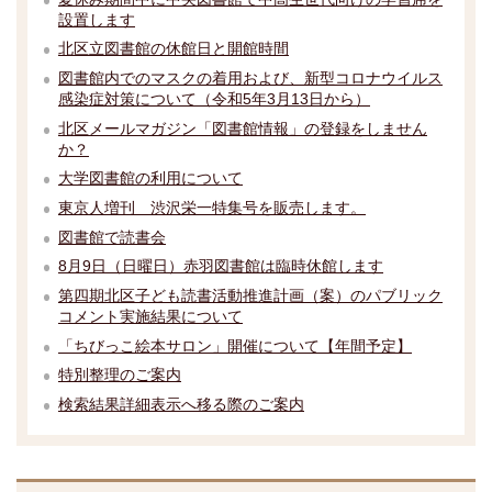
設置します
北区立図書館の休館日と開館時間
図書館内でのマスクの着用および、新型コロナウイルス
感染症対策について（令和5年3月13日から）
北区メールマガジン「図書館情報」の登録をしません
か？
大学図書館の利用について
東京人増刊 渋沢栄一特集号を販売します。
図書館で読書会
8月9日（日曜日）赤羽図書館は臨時休館します
第四期北区子ども読書活動推進計画（案）のパブリック
コメント実施結果について
「ちびっこ絵本サロン」開催について【年間予定】
特別整理のご案内
検索結果詳細表示へ移る際のご案内