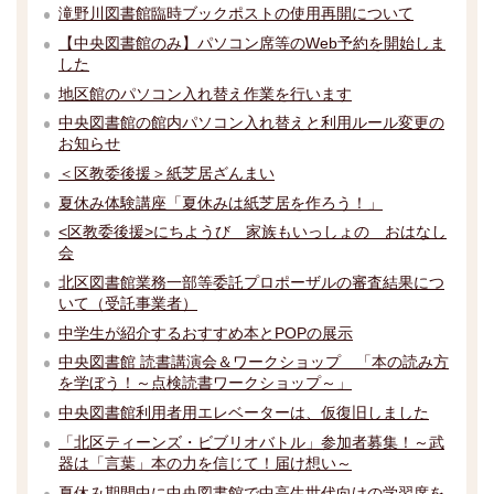
滝野川図書館臨時ブックポストの使用再開について
【中央図書館のみ】パソコン席等のWeb予約を開始しま
した
地区館のパソコン入れ替え作業を行います
中央図書館の館内パソコン入れ替えと利用ルール変更の
お知らせ
＜区教委後援＞紙芝居ざんまい
夏休み体験講座「夏休みは紙芝居を作ろう！」
<区教委後援>にちようび 家族もいっしょの おはなし
会
北区図書館業務一部等委託プロポーザルの審査結果につ
いて（受託事業者）
中学生が紹介するおすすめ本とPOPの展示
中央図書館 読書講演会＆ワークショップ 「本の読み方
を学ぼう！～点検読書ワークショップ～」
中央図書館利用者用エレベーターは、仮復旧しました
「北区ティーンズ・ビブリオバトル」参加者募集！～武
器は「言葉」本の力を信じて！届け想い～
夏休み期間中に中央図書館で中高生世代向けの学習席を