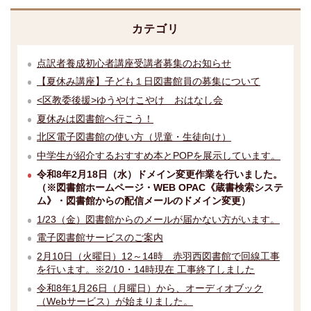
カテゴリ
点訳者養成初心者講座受講者募集のお知らせ
【夏休み講座】子ども１日図書館員の募集について
<区教委後援>ゆうやけこやけ おはなし会
夏休みは図書館へ行こう！
北区電子図書館の使い方（児童・生徒向け）
中学生が紹介するおすすめ本とPOPを展示しています。
令和8年2月18日（水）ドメイン変更作業を行いました。
（※図書館ホームページ・WEB OPAC《蔵書検索システ
ム》・図書館からの配信メールのドメイン変更）
1/23（金）図書館からのメールが届かない方がいます。
電子図書館サービスのご案内
2月10日（火曜日）12～14時 赤羽西図書館で回線工事
を行います。※2/10・14時現在 工事終了しました
令和8年1月26日（月曜日）から、オーディオブック
（Webサービス）が始まりました。