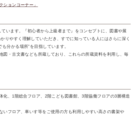
クションコーナー」
しています。『初心者から上級者まで』をコンセプトに、図書や展
わかりやすく理解していただき、すでに知っている人にはさらに深く
でも分かる場所”を目指しています。
地図・古文書なども所蔵しており、これらの所蔵資料を利用し、毎
化、1階総合フロア、2階こども図書館、3階協働フロアの3層構造
ないフロア、車いす等をご使用の方も利用しやすい高さの書架や