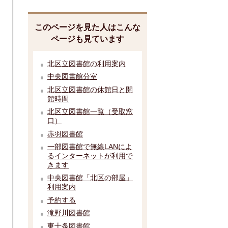
このページを見た人はこんな
ページも見ています
北区立図書館の利用案内
中央図書館分室
北区立図書館の休館日と開
館時間
北区立図書館一覧（受取窓
口）
赤羽図書館
一部図書館で無線LANによ
るインターネットが利用で
きます
中央図書館「北区の部屋」
利用案内
予約する
滝野川図書館
東十条図書館