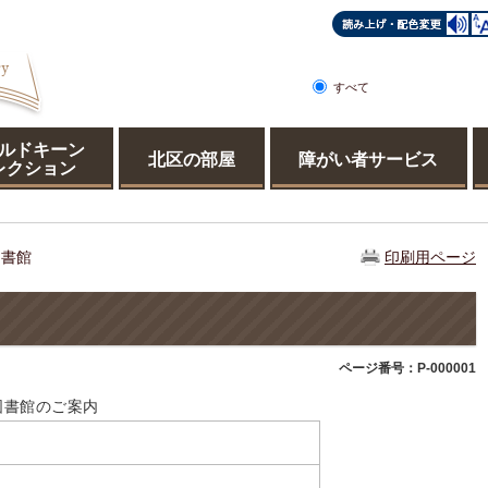
すべて
ページ
PDF
ルドキーン
北区の部屋
障がい者サービス
レクション
図書館
印刷用ページ
ページ番号：P-000001
図書館のご案内