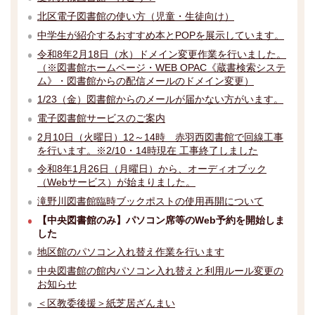
北区電子図書館の使い方（児童・生徒向け）
中学生が紹介するおすすめ本とPOPを展示しています。
令和8年2月18日（水）ドメイン変更作業を行いました。
（※図書館ホームページ・WEB OPAC《蔵書検索システ
ム》・図書館からの配信メールのドメイン変更）
1/23（金）図書館からのメールが届かない方がいます。
電子図書館サービスのご案内
2月10日（火曜日）12～14時 赤羽西図書館で回線工事
を行います。※2/10・14時現在 工事終了しました
令和8年1月26日（月曜日）から、オーディオブック
（Webサービス）が始まりました。
滝野川図書館臨時ブックポストの使用再開について
【中央図書館のみ】パソコン席等のWeb予約を開始しま
した
地区館のパソコン入れ替え作業を行います
中央図書館の館内パソコン入れ替えと利用ルール変更の
お知らせ
＜区教委後援＞紙芝居ざんまい