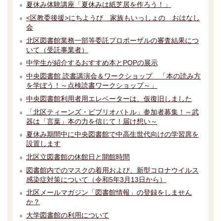
夏休み体験講座「夏休みは紙芝居を作ろう！」
<区教委後援>にちようび 家族もいっしょの おはなし
会
北区図書館業務一部等委託プロポーザルの審査結果につ
いて（受託事業者）
中学生が紹介するおすすめ本とPOPの展示
中央図書館 読書講演会＆ワークショップ 「本の読み方
を学ぼう！～点検読書ワークショップ～」
中央図書館利用者用エレベーターは、仮復旧しました
「北区ティーンズ・ビブリオバトル」参加者募集！～武
器は「言葉」本の力を信じて！届け想い～
夏休み期間中に中央図書館で中高生世代向けの学習席を
設置します
北区立図書館の休館日と開館時間
図書館内でのマスクの着用および、新型コロナウイルス
感染症対策について（令和5年3月13日から）
北区メールマガジン「図書館情報」の登録をしません
か？
大学図書館の利用について