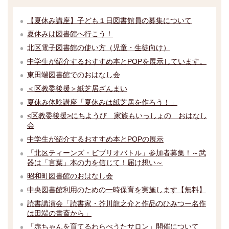
【夏休み講座】子ども１日図書館員の募集について
夏休みは図書館へ行こう！
北区電子図書館の使い方（児童・生徒向け）
中学生が紹介するおすすめ本とPOPを展示しています。
東田端図書館でのおはなし会
＜区教委後援＞紙芝居ざんまい
夏休み体験講座「夏休みは紙芝居を作ろう！」
<区教委後援>にちようび 家族もいっしょの おはなし
会
中学生が紹介するおすすめ本とPOPの展示
「北区ティーンズ・ビブリオバトル」参加者募集！～武
器は「言葉」本の力を信じて！届け想い～
昭和町図書館のおはなし会
中央図書館利用のための一時保育を実施します【無料】
読書講演会「読書家・芥川龍之介と作品のひみつー名作
は田端の書斎から」
「赤ちゃんを育てるわらべうたサロン」開催について