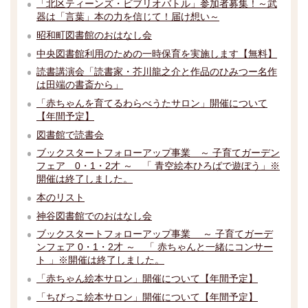
「北区ティーンズ・ビブリオバトル」参加者募集！～武
器は「言葉」本の力を信じて！届け想い～
昭和町図書館のおはなし会
中央図書館利用のための一時保育を実施します【無料】
読書講演会「読書家・芥川龍之介と作品のひみつー名作
は田端の書斎から」
「赤ちゃんを育てるわらべうたサロン」開催について
【年間予定】
図書館で読書会
ブックスタートフォローアップ事業 ～ 子育てガーデン
フェア 0・1・2才 ～ 「 青空絵本ひろばで遊ぼう」※
開催は終了しました。
本のリスト
神谷図書館でのおはなし会
ブックスタートフォローアップ事業 ～ 子育てガーデ
ンフェア 0・1・2才 ～ 「 赤ちゃんと一緒にコンサー
ト 」※開催は終了しました。
「赤ちゃん絵本サロン」開催について【年間予定】
「ちびっこ絵本サロン」開催について【年間予定】