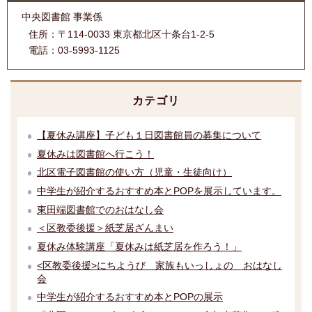
中央図書館 事業係
住所：
〒114-0033 東京都北区十条台1-2-5
電話：
03-5993-1125
カテゴリ
【夏休み講座】子ども１日図書館員の募集について
夏休みは図書館へ行こう！
北区電子図書館の使い方（児童・生徒向け）
中学生が紹介するおすすめ本とPOPを展示しています。
東田端図書館でのおはなし会
＜区教委後援＞紙芝居ざんまい
夏休み体験講座「夏休みは紙芝居を作ろう！」
<区教委後援>にちようび 家族もいっしょの おはなし
会
中学生が紹介するおすすめ本とPOPの展示