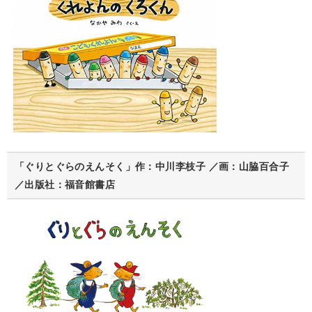
「ぐりとぐらのえんそく」作：中川李枝子 ／画：山脇百合子
／出版社：福音館書店