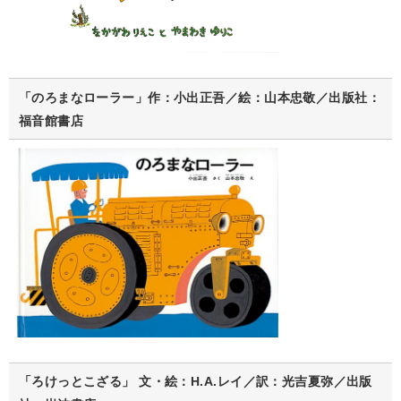
「のろまなローラー」作：小出正吾／絵：山本忠敬／出版社：
福音館書店
「ろけっとこざる」 文・絵：H.A.レイ／訳：光吉夏弥／出版