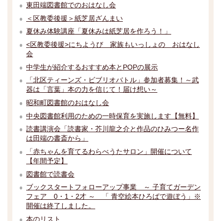
東田端図書館でのおはなし会
＜区教委後援＞紙芝居ざんまい
夏休み体験講座「夏休みは紙芝居を作ろう！」
<区教委後援>にちようび 家族もいっしょの おはなし
会
中学生が紹介するおすすめ本とPOPの展示
「北区ティーンズ・ビブリオバトル」参加者募集！～武
器は「言葉」本の力を信じて！届け想い～
昭和町図書館のおはなし会
中央図書館利用のための一時保育を実施します【無料】
読書講演会「読書家・芥川龍之介と作品のひみつー名作
は田端の書斎から」
「赤ちゃんを育てるわらべうたサロン」開催について
【年間予定】
図書館で読書会
ブックスタートフォローアップ事業 ～ 子育てガーデン
フェア 0・1・2才 ～ 「 青空絵本ひろばで遊ぼう」※
開催は終了しました。
本のリスト