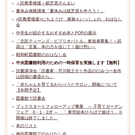
＜区教委後援＞紙芝居ざんまい
夏休み体験講座「夏休みは紙芝居を作ろう！」
<区教委後援>にちようび 家族もいっしょの おはなし
会
中学生が紹介するおすすめ本とPOPの展示
「北区ティーンズ・ビブリオバトル」参加者募集！～武
器は「言葉」本の力を信じて！届け想い～
昭和町図書館のおはなし会
中央図書館利用のための一時保育を実施します【無料】
読書講演会「読書家・芥川龍之介と作品のひみつー名作
は田端の書斎から」
「赤ちゃんを育てるわらべうたサロン」開催について
【年間予定】
図書館で読書会
ブックスタートフォローアップ事業 ～ 子育てガーデン
フェア 0・1・2才 ～ 「 青空絵本ひろばで遊ぼう」※
開催は終了しました。
本のリスト
神谷図書館でのおはなし会