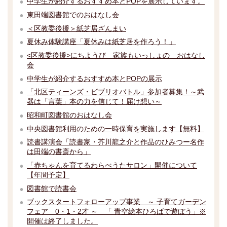
中学生が紹介するおすすめ本とPOPを展示しています。
東田端図書館でのおはなし会
＜区教委後援＞紙芝居ざんまい
夏休み体験講座「夏休みは紙芝居を作ろう！」
<区教委後援>にちようび 家族もいっしょの おはなし
会
中学生が紹介するおすすめ本とPOPの展示
「北区ティーンズ・ビブリオバトル」参加者募集！～武
器は「言葉」本の力を信じて！届け想い～
昭和町図書館のおはなし会
中央図書館利用のための一時保育を実施します【無料】
読書講演会「読書家・芥川龍之介と作品のひみつー名作
は田端の書斎から」
「赤ちゃんを育てるわらべうたサロン」開催について
【年間予定】
図書館で読書会
ブックスタートフォローアップ事業 ～ 子育てガーデン
フェア 0・1・2才 ～ 「 青空絵本ひろばで遊ぼう」※
開催は終了しました。