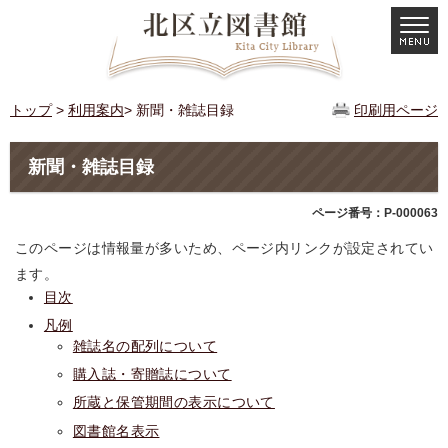
トップ
>
利用案内
> 新聞・雑誌目録
印刷用ページ
新聞・雑誌目録
ページ番号：P-000063
このページは情報量が多いため、ページ内リンクが設定されてい
ます。
目次
凡例
雑誌名の配列について
購入誌・寄贈誌について
所蔵と保管期間の表示について
図書館名表示