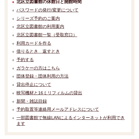
北区立図書館の休館日と開館時間
パスワードの発行/変更について
シリーズ予約のご案内
北区立図書館の利用案内
北区立図書館一覧（受取窓口）
利用カードを作る
借りるとき 返すとき
予約する
ガラケーの方はこちら
団体登録・団体利用の方法
貸出停止について
映写機材と16ミリフィルムの貸出
新聞・雑誌目録
予約取置等連絡用メールアドレスについて
一部図書館で無線LANによるインターネットが利用でき
ます