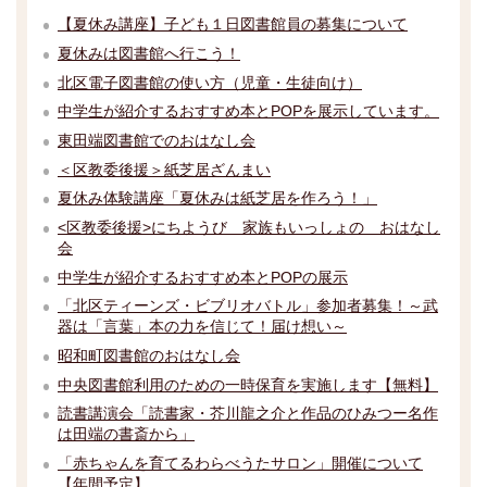
【夏休み講座】子ども１日図書館員の募集について
夏休みは図書館へ行こう！
北区電子図書館の使い方（児童・生徒向け）
中学生が紹介するおすすめ本とPOPを展示しています。
東田端図書館でのおはなし会
＜区教委後援＞紙芝居ざんまい
夏休み体験講座「夏休みは紙芝居を作ろう！」
<区教委後援>にちようび 家族もいっしょの おはなし
会
中学生が紹介するおすすめ本とPOPの展示
「北区ティーンズ・ビブリオバトル」参加者募集！～武
器は「言葉」本の力を信じて！届け想い～
昭和町図書館のおはなし会
中央図書館利用のための一時保育を実施します【無料】
読書講演会「読書家・芥川龍之介と作品のひみつー名作
は田端の書斎から」
「赤ちゃんを育てるわらべうたサロン」開催について
【年間予定】