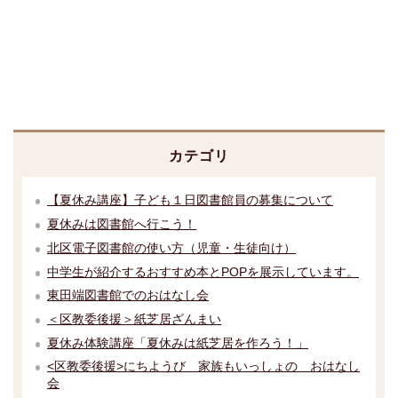
カテゴリ
【夏休み講座】子ども１日図書館員の募集について
夏休みは図書館へ行こう！
北区電子図書館の使い方（児童・生徒向け）
中学生が紹介するおすすめ本とPOPを展示しています。
東田端図書館でのおはなし会
＜区教委後援＞紙芝居ざんまい
夏休み体験講座「夏休みは紙芝居を作ろう！」
<区教委後援>にちようび 家族もいっしょの おはなし
会