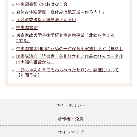
中央図書館でのおはなし会
夏休み体験講座「夏休みは紙芝居を作ろう！」
＜区教委後援＞紙芝居ざんまい
中央図書館
東京家政大学芸術学研究室連携事業「北欧を考える
2026」
中央図書館利用のための一時保育を実施します【無料】
読書講演会「読書家・芥川龍之介と作品のひみつー名作
は田端の書斎から」
「赤ちゃんを育てるわらべうたサロン」開催について
【年間予定】
サイトポリシー
著作権・免責
サイトマップ