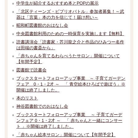
中学生が紹介するおすすめ本とPOPの展示
「北区ティーンズ・ビブリオバトル」参加者募集！～武
器は「言葉」本の力を信じて！届け想い～
昭和町図書館のおはなし会
中央図書館利用のための一時保育を実施します【無料】
読書講演会「読書家・芥川龍之介と作品のひみつー名作
は田端の書斎から」
「赤ちゃんを育てるわらべうたサロン」開催について
【年間予定】
図書館で読書会
ブックスタートフォローアップ事業 ～ 子育てガーデン
フェア 0・1・2才 ～ 「 青空絵本ひろばで遊ぼう」※
開催は終了しました。
本のリスト
神谷図書館でのおはなし会
ブックスタートフォローアップ事業 ～ 子育てガーデ
ンフェア 0・1・2才 ～ 「 赤ちゃんと一緒にコンサー
ト 」※開催は終了しました。
「赤ちゃん絵本サロン」開催について【年間予定】