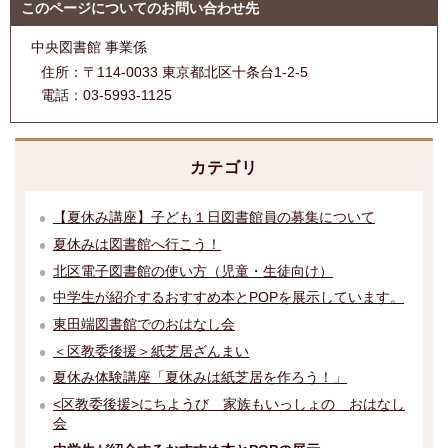
このページについてのお問い合わせ先
中央図書館 事業係
住所：
〒114-0033 東京都北区十条台1-2-5
電話：
03-5993-1125
カテゴリ
【夏休み講座】子ども１日図書館員の募集について
夏休みは図書館へ行こう！
北区電子図書館の使い方（児童・生徒向け）
中学生が紹介するおすすめ本とPOPを展示しています。
東田端図書館でのおはなし会
＜区教委後援＞紙芝居ざんまい
夏休み体験講座「夏休みは紙芝居を作ろう！」
<区教委後援>にちようび 家族もいっしょの おはなし
会