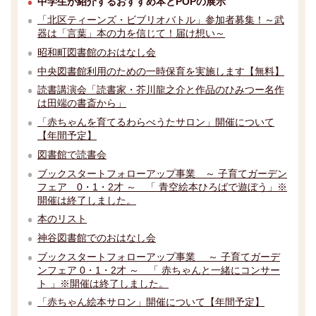
中学生が紹介するおすすめ本とPOPの展示
「北区ティーンズ・ビブリオバトル」参加者募集！～武
器は「言葉」本の力を信じて！届け想い～
昭和町図書館のおはなし会
中央図書館利用のための一時保育を実施します【無料】
読書講演会「読書家・芥川龍之介と作品のひみつー名作
は田端の書斎から」
「赤ちゃんを育てるわらべうたサロン」開催について
【年間予定】
図書館で読書会
ブックスタートフォローアップ事業 ～ 子育てガーデン
フェア 0・1・2才 ～ 「 青空絵本ひろばで遊ぼう」※
開催は終了しました。
本のリスト
神谷図書館でのおはなし会
ブックスタートフォローアップ事業 ～ 子育てガーデ
ンフェア 0・1・2才 ～ 「 赤ちゃんと一緒にコンサー
ト 」※開催は終了しました。
「赤ちゃん絵本サロン」開催について【年間予定】