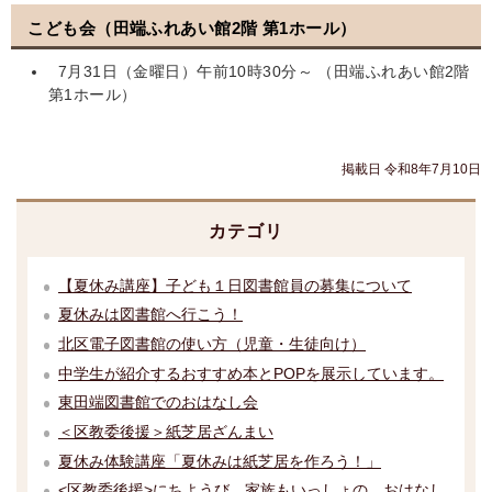
こども会（田端ふれあい館2階 第1ホール）
7月31日（金曜日）午前10時30分～ （田端ふれあい館2階
第1ホール）
掲載日 令和8年7月10日
カテゴリ
【夏休み講座】子ども１日図書館員の募集について
夏休みは図書館へ行こう！
北区電子図書館の使い方（児童・生徒向け）
中学生が紹介するおすすめ本とPOPを展示しています。
東田端図書館でのおはなし会
＜区教委後援＞紙芝居ざんまい
夏休み体験講座「夏休みは紙芝居を作ろう！」
<区教委後援>にちようび 家族もいっしょの おはなし