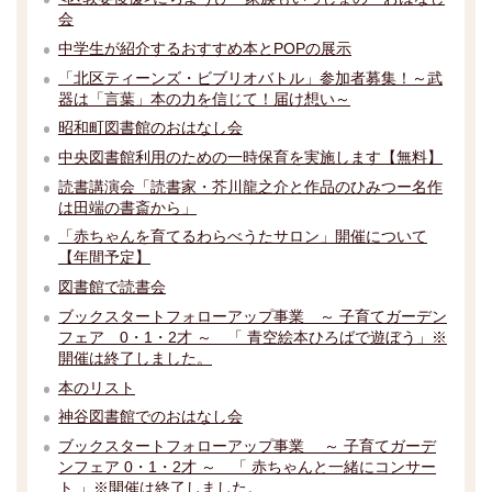
会
中学生が紹介するおすすめ本とPOPの展示
「北区ティーンズ・ビブリオバトル」参加者募集！～武
器は「言葉」本の力を信じて！届け想い～
昭和町図書館のおはなし会
中央図書館利用のための一時保育を実施します【無料】
読書講演会「読書家・芥川龍之介と作品のひみつー名作
は田端の書斎から」
「赤ちゃんを育てるわらべうたサロン」開催について
【年間予定】
図書館で読書会
ブックスタートフォローアップ事業 ～ 子育てガーデン
フェア 0・1・2才 ～ 「 青空絵本ひろばで遊ぼう」※
開催は終了しました。
本のリスト
神谷図書館でのおはなし会
ブックスタートフォローアップ事業 ～ 子育てガーデ
ンフェア 0・1・2才 ～ 「 赤ちゃんと一緒にコンサー
ト 」※開催は終了しました。