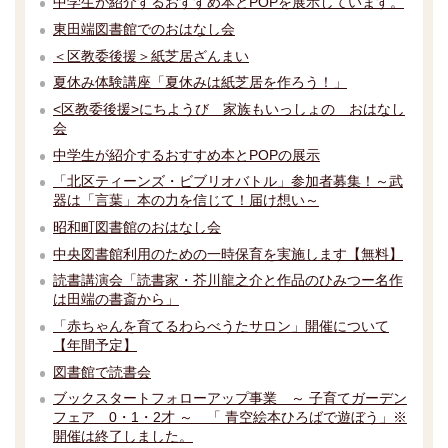
中学生が紹介するおすすめ本とPOPを展示しています。
東田端図書館でのおはなし会
＜区教委後援＞紙芝居ざんまい
夏休み体験講座「夏休みは紙芝居を作ろう！」
<区教委後援>にちようび 家族もいっしょの おはなし
会
中学生が紹介するおすすめ本とPOPの展示
「北区ティーンズ・ビブリオバトル」参加者募集！～武
器は「言葉」本の力を信じて！届け想い～
昭和町図書館のおはなし会
中央図書館利用のための一時保育を実施します【無料】
読書講演会「読書家・芥川龍之介と作品のひみつー名作
は田端の書斎から」
「赤ちゃんを育てるわらべうたサロン」開催について
【年間予定】
図書館で読書会
ブックスタートフォローアップ事業 ～ 子育てガーデン
フェア 0・1・2才 ～ 「 青空絵本ひろばで遊ぼう」※
開催は終了しました。