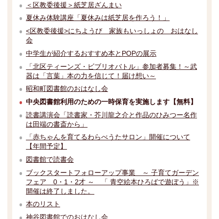
＜区教委後援＞紙芝居ざんまい
夏休み体験講座「夏休みは紙芝居を作ろう！」
<区教委後援>にちようび 家族もいっしょの おはなし
会
中学生が紹介するおすすめ本とPOPの展示
「北区ティーンズ・ビブリオバトル」参加者募集！～武
器は「言葉」本の力を信じて！届け想い～
昭和町図書館のおはなし会
中央図書館利用のための一時保育を実施します【無料】
読書講演会「読書家・芥川龍之介と作品のひみつー名作
は田端の書斎から」
「赤ちゃんを育てるわらべうたサロン」開催について
【年間予定】
図書館で読書会
ブックスタートフォローアップ事業 ～ 子育てガーデン
フェア 0・1・2才 ～ 「 青空絵本ひろばで遊ぼう」※
開催は終了しました。
本のリスト
神谷図書館でのおはなし会