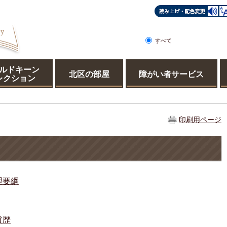
すべて
ページ
PDF
ルドキーン
北区の部屋
障がい者サービス
レクション
印刷用ページ
理要綱
賞歴