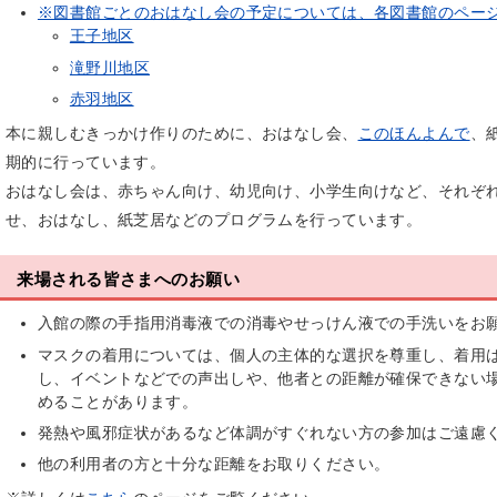
※図書館ごとのおはなし会の予定については、各図書館のペー
王子地区
滝野川地区
赤羽地区
本に親しむきっかけ作りのために、おはなし会、
このほんよんで
、
期的に行っています。
おはなし会は、赤ちゃん向け、幼児向け、小学生向けなど、それぞ
せ、おはなし、紙芝居などのプログラムを行っています。
来場される皆さまへのお願い
入館の際の手指用消毒液での消毒やせっけん液での手洗いをお
マスクの着用については、個人の主体的な選択を尊重し、着用
し、イベントなどでの声出しや、他者との距離が確保できない
めることがあります。
発熱や風邪症状があるなど体調がすぐれない方の参加はご遠慮
他の利用者の方と十分な距離をお取りください。