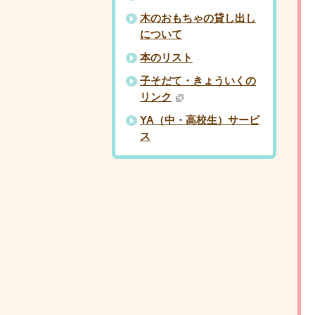
木のおもちゃの貸し出し
について
本のリスト
子そだて・きょういくの
リンク
YA（中・高校生）サービ
ス