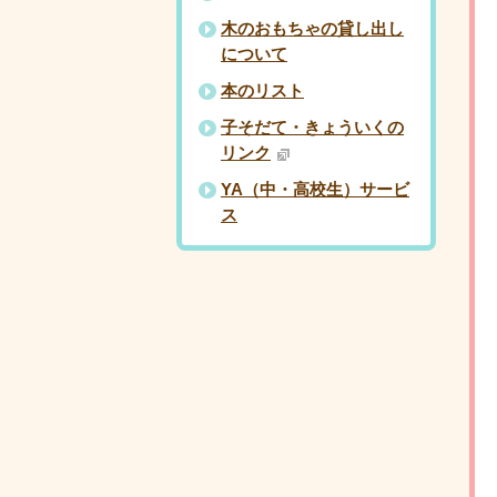
木のおもちゃの貸し出し
について
本のリスト
子そだて・きょういくの
リンク
YA（中・高校生）サービ
ス