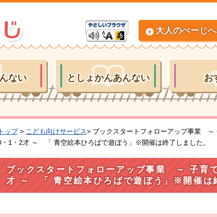
大人のぺーじへ
んない
としょかんあんない
お
トップ
>
こども向けサービス
> ブックスタートフォローアップ事業 
0・1・2才 ～ 「 青空絵本ひろばで遊ぼう」※開催は終了しました。
ブックスタートフォローアップ事業 ～ 子育て
才 ～ 「 青空絵本ひろばで遊ぼう」※開催は