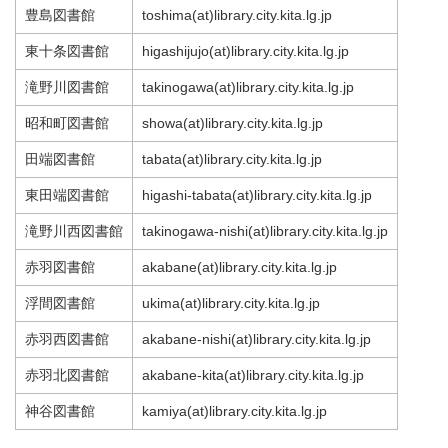
豊島図書館
toshima(at)
library.city.kita.lg.jp
東十条図書館
higashijujo(at)
library.city.kita.lg.jp
滝野川図書館
takinogawa(at)
library.city.kita.lg.jp
昭和町図書館
showa(at)
library.city.kita.lg.jp
田端図書館
tabata(at)
library.city.kita.lg.jp
東田端図書館
higashi-tabata(at)
library.city.kita.lg.jp
滝野川西図書館
takinogawa-nishi(at)
library.city.kita.lg.jp
赤羽図書館
akabane(at)
library.city.kita.lg.jp
浮間図書館
ukima(at)
library.city.kita.lg.jp
赤羽西図書館
akabane-nishi(at)
library.city.kita.lg.jp
赤羽北図書館
akabane-kita(at)
library.city.kita.lg.jp
神谷図書館
kamiya(at)
library.city.kita.lg.jp