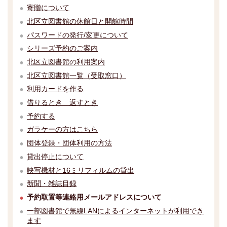
寄贈について
北区立図書館の休館日と開館時間
パスワードの発行/変更について
シリーズ予約のご案内
北区立図書館の利用案内
北区立図書館一覧（受取窓口）
利用カードを作る
借りるとき 返すとき
予約する
ガラケーの方はこちら
団体登録・団体利用の方法
貸出停止について
映写機材と16ミリフィルムの貸出
新聞・雑誌目録
予約取置等連絡用メールアドレスについて
一部図書館で無線LANによるインターネットが利用でき
ます