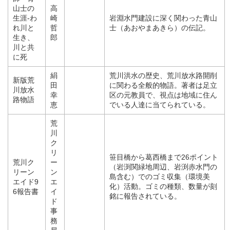
山士の
高
生涯-わ
崎
岩淵水門建設に深く関わった青山
れ川と
哲
士（あおやまあきら）の伝記。
生き、
郎
川と共
に死
絹
荒川洪水の歴史、荒川放水路開削
新版荒
田
に関わる全般的物語。著者は足立
川放水
幸
区の元教員で、視点は地域に住ん
路物語
恵
でいる人達に当てられている。
荒
川
ク
リ
笹目橋から葛西橋まで26ポイント
荒川ク
ー
（岩渕関緑地周辺、岩渕赤水門の
リーン
ン
島含む）でのゴミ収集（環境美
エイド9
エ
化）活動。ゴミの種類、数量が刻
6報告書
イ
銘に報告されている。
ド
事
務