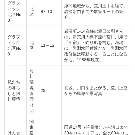
グラフ
浮間地域から、荒川土手を経て、
ィック
北
9～10
岩淵水門までの散策ルートの紹
北区No.
区
介。
8
岩淵町1-14在住の森口公利さん
グラフ
は、新荒川大橋下流の荒川川岸で
ィック
北
「船宿」・釣り船を営む。漁場
11～12
北区No.
区
は、岩淵水門付近だが、岩淵水門
8
改修後は移動するすることになる
かも。1988年現在。
河
川
私たち
環
の暮ら
境
北区、川口をまたがる、荒川上空
29
しと河
管
からの鳥瞰全景写真。
川環境
理
財
団
関
東
国道17号（笹目橋）から河口まで
けんせ
建
30キロをエリアに、全長60キロに