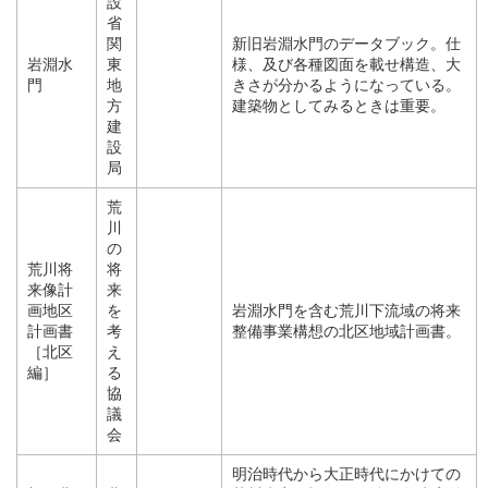
設
省
関
新旧岩淵水門のデータブック。仕
岩淵水
東
様、及び各種図面を載せ構造、大
門
地
きさが分かるようになっている。
方
建築物としてみるときは重要。
建
設
局
荒
川
の
荒川将
将
来像計
来
画地区
を
岩淵水門を含む荒川下流域の将来
計画書
考
整備事業構想の北区地域計画書。
［北区
え
編］
る
協
議
会
明治時代から大正時代にかけての