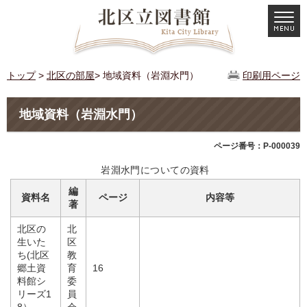
トップ
>
北区の部屋
> 地域資料（岩淵水門）
印刷用ページ
地域資料（岩淵水門）
ページ番号：P-000039
岩淵水門についての資料
編
資料名
ページ
内容等
著
北区の
北
生いた
区
ち(北区
教
郷土資
育
16
料館シ
委
リーズ1
員
8）
会