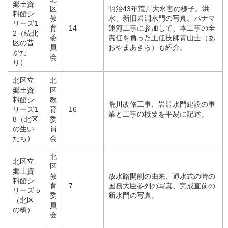
郷土資
区
明治43年荒川大水害の様子。洪
料館シ
教
水、新旧岩淵水門の写真。パナマ
リーズ1
育
14
運河工事に参加して、本工事の全
2（続北
委
責任を負った主任技師青山士（あ
区の昔
員
おやまあきら）も紹介。
がた
会
り）
北区立
北
郷土資
区
料館シ
教
荒川改修工事、岩淵水門建設の事
リーズ1
育
16
業と工事の概要を平易に記述。
8（北区
委
の生い
員
たち）
会
北
北区立
区
郷土資
教
放水路開削の由来、通水式の時の
料館シ
育
7
国務大臣参列の写真、完成直前の
リーズ 5
委
新水門の写真。
（北区
員
の橋）
会