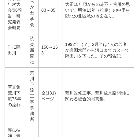
ら
年次大
大正15年頃からの赤羽・荒川の思
か
会'96報
83～85
いで。明治13年（推定）の中里村
わ
告・研
以北の北区域の地図在り。
学
究発表
会
会概要
読
売
1992年（？）2月半ば4人の若者
THE隅
150～15
新
が岩淵水門から河口までカヌーで
田川
3
聞
隅田川を下った。その報告記。
社
荒
川
下
写真集
流
荒川下
全(131)
荒川改修工事、荒川放水路開削に
工
流75年
ページ
関わる総合的写真集。
事
の流れ
事
務
所
評伝技
師・青