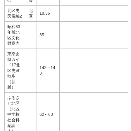
北区史
北
18,56
民俗編2
区
昭和63
年版北
35
区文化
財案内
東京史
跡ガイ
ド17北
142～14
区史跡
3
散歩
（新
版）
ふるさ
と北区
（北区
中学校
62～63
社会科
副読
本）