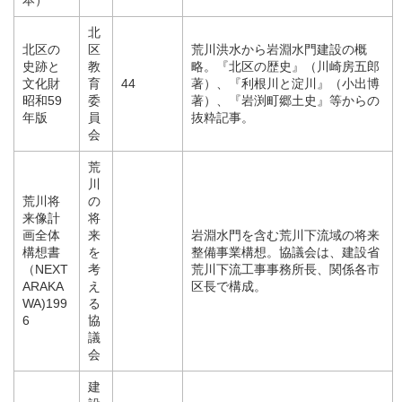
北
北区の
区
荒川洪水から岩淵水門建設の概
史跡と
教
略。『北区の歴史』（川崎房五郎
文化財
育
44
著）、『利根川と淀川』（小出博
昭和59
委
著）、『岩渕町郷土史』等からの
年版
員
抜粋記事。
会
荒
川
荒川将
の
来像計
将
画全体
来
岩淵水門を含む荒川下流域の将来
構想書
を
整備事業構想。協議会は、建設省
（NEXT
考
荒川下流工事事務所長、関係各市
ARAKA
え
区長で構成。
WA)199
る
6
協
議
会
建