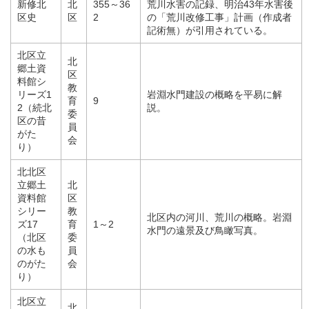
新修北
北
355～36
荒川水害の記録、明治43年水害後
区史
区
2
の「荒川改修工事」計画（作成者
記術無）が引用されている。
北区立
北
郷土資
区
料館シ
教
リーズ1
岩淵水門建設の概略を平易に解
育
9
2（続北
説。
委
区の昔
員
がた
会
り）
北北区
立郷土
北
資料館
区
シリー
教
北区内の河川、荒川の概略。岩淵
ズ17
育
1～2
水門の遠景及び鳥瞰写真。
（北区
委
の水も
員
のがた
会
り）
北区立
北