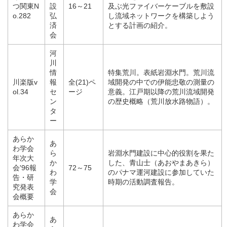
つ関東N
設
16～21
及ぶ光ファイバーケーブルを敷設
o.282
弘
し流域ネットワークを構築しよう
済
とする計画の紹介。
会
河
川
情
特集荒川。表紙岩淵水門。荒川流
川楽版v
報
全(21)ペ
域開発の中での伊能忠敬の測量の
ol.34
セ
ージ
意義。江戸期以降の荒川流域開発
ン
の歴史概略（荒川放水路物語）。
タ
ー
あらか
あ
わ学会
ら
岩淵水門建設に中心的役割を果た
年次大
か
した、青山士（あおやまあきら）
会'96報
72～75
わ
のパナマ運河建設に参加していた
告・研
学
時期の活動調査報告。
究発表
会
会概要
あらか
あ
わ学会