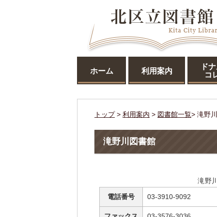
ドナ
ホーム
利用案内
コ
トップ
>
利用案内
>
図書館一覧
> 滝野
滝野川図書館
滝野
電話番号
03-3910-9092
ファックス
03-3576-3036