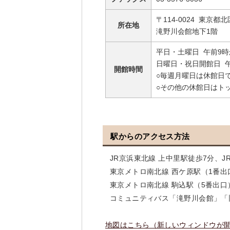
〒114-0024 東京都北
所在地
滝野川会館地下1階
平日・土曜日 午前9時
日曜日・祝日開館日 
開館時間
○毎週月曜日は休館日
○その他の休館日はト
駅からのアクセス方法
JR京浜東北線 上中里駅徒歩7分、JR
東京メトロ南北線 西ケ原駅（1番出口
東京メトロ南北線 駒込駅（5番出口）
コミュニティバス「滝野川会館」「
地図はこちら（新しいウィンドウが