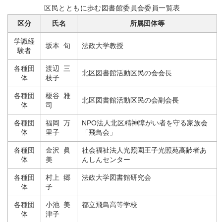
区民とともに歩む図書館委員会委員一覧表
区分
氏名
所属団体等
学識経
坂本 旬
法政大学教授
験者
各種団
渡辺 三
北区図書館活動区民の会会長
体
枝子
各種団
榎谷 雅
北区図書館活動区民の会副会長
体
司
各種団
福岡 万
NPO法人北区精神障がい者を守る家族会
体
里子
「飛鳥会」
各種団
金沢 眞
社会福祉法人光照園王子光照苑高齢者あ
体
美
んしんセンター
各種団
村上 郷
法政大学図書館研究会
体
子
各種団
小池 美
都立飛鳥高等学校
体
津子