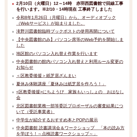
2月10日（火曜日）12～14時 赤羽西図書館で回線工事
を行います。※2/10・14時現在 工事終了しました
令和8年1月26日（月曜日）から、オーディオブック
（Webサービス）が始まりました。
滝野川図書館臨時ブックポストの使用再開について
【中央図書館のみ】パソコン席等のWeb予約を開始しま
した
地区館のパソコン入れ替え作業を行います
中央図書館の館内パソコン入れ替えと利用ルール変更の
お知らせ
＜区教委後援＞紙芝居ざんまい
夏休み体験講座「夏休みは紙芝居を作ろう！」
<区教委後援>にちようび 家族もいっしょの おはなし
会
北区図書館業務一部等委託プロポーザルの審査結果につ
いて（受託事業者）
中学生が紹介するおすすめ本とPOPの展示
中央図書館 読書講演会＆ワークショップ 「本の読み方
を学ぼう！～点検読書ワークショップ～」