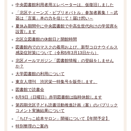
中央図書館利用者用エレベーターは、仮復旧しました
「北区ティーンズ・ビブリオバトル」参加者募集！～武
器は「言葉」本の力を信じて！届け想い～
夏休み期間中に中央図書館で中高生世代向けの学習席を
設置します
北区立図書館の休館日と開館時間
図書館内でのマスクの着用および、新型コロナウイルス
感染症対策について（令和5年3月13日から）
北区メールマガジン「図書館情報」の登録をしません
か？
大学図書館の利用について
東京人増刊 渋沢栄一特集号を販売します。
図書館で読書会
8月9日（日曜日）赤羽図書館は臨時休館します
第四期北区子ども読書活動推進計画（案）のパブリック
コメント実施結果について
「ちびっこ絵本サロン」開催について【年間予定】
特別整理のご案内