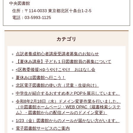
中央図書館
住所：
〒114-0033 東京都北区十条台1-2-5
電話：
03-5993-1125
カテゴリ
点訳者養成初心者講座受講者募集のお知らせ
【夏休み講座】子ども１日図書館員の募集について
<区教委後援>ゆうやけこやけ おはなし会
夏休みは図書館へ行こう！
北区電子図書館の使い方（児童・生徒向け）
中学生が紹介するおすすめ本とPOPを展示しています。
令和8年2月18日（水）ドメイン変更作業を行いました。
（※図書館ホームページ・WEB OPAC《蔵書検索システ
ム》・図書館からの配信メールのドメイン変更）
1/23（金）図書館からのメールが届かない方がいます。
電子図書館サービスのご案内