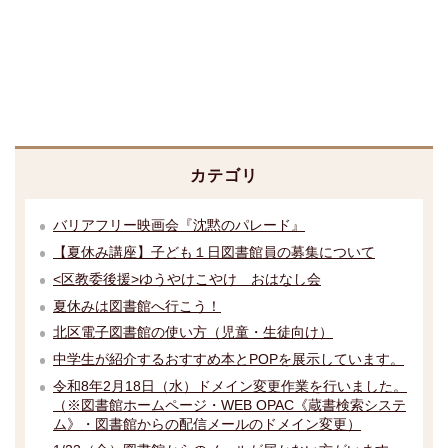
カテゴリ
バリアフリー映画会『沈黙のパレード』
【夏休み講座】子ども１日図書館員の募集について
<区教委後援>ゆうやけこやけ おはなし会
夏休みは図書館へ行こう！
北区電子図書館の使い方（児童・生徒向け）
中学生が紹介するおすすめ本とPOPを展示しています。
令和8年2月18日（水）ドメイン変更作業を行いました。
（※図書館ホームページ・WEB OPAC《蔵書検索システ
ム》・図書館からの配信メールのドメイン変更）