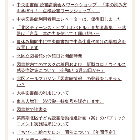
中央図書館 読書講演会＆ワークショップ 「本の読み方
を学ぼう！～点検読書ワークショップ～」
中央図書館利用者用エレベーターは、仮復旧しました
「北区ティーンズ・ビブリオバトル」参加者募集！～武
器は「言葉」本の力を信じて！届け想い～
夏休み期間中に中央図書館で中高生世代向けの学習席を
設置します
北区立図書館の休館日と開館時間
図書館内でのマスクの着用および、新型コロナウイルス
感染症対策について（令和5年3月13日から）
北区メールマガジン「図書館情報」の登録をしません
か？
大学図書館の利用について
東京人増刊 渋沢栄一特集号を販売します。
図書館で読書会
第四期北区子ども読書活動推進計画（案）のパブリック
コメント実施結果について
「ちびっこ絵本サロン」開催について【年間予定】