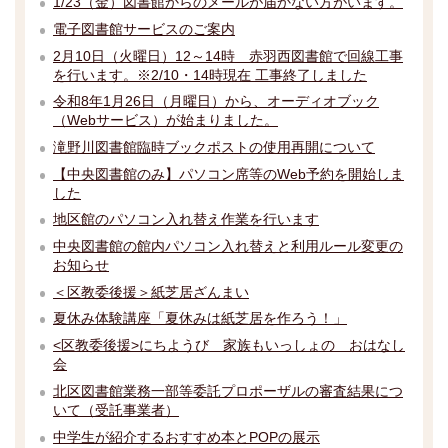
1/23（金）図書館からのメールが届かない方がいます。
電子図書館サービスのご案内
2月10日（火曜日）12～14時 赤羽西図書館で回線工事
を行います。※2/10・14時現在 工事終了しました
令和8年1月26日（月曜日）から、オーディオブック
（Webサービス）が始まりました。
滝野川図書館臨時ブックポストの使用再開について
【中央図書館のみ】パソコン席等のWeb予約を開始しま
した
地区館のパソコン入れ替え作業を行います
中央図書館の館内パソコン入れ替えと利用ルール変更の
お知らせ
＜区教委後援＞紙芝居ざんまい
夏休み体験講座「夏休みは紙芝居を作ろう！」
<区教委後援>にちようび 家族もいっしょの おはなし
会
北区図書館業務一部等委託プロポーザルの審査結果につ
いて（受託事業者）
中学生が紹介するおすすめ本とPOPの展示