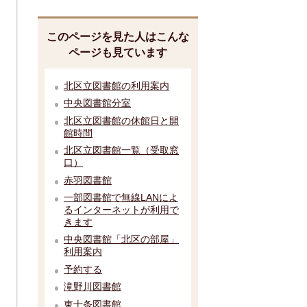
このページを見た人はこんな
ページも見ています
北区立図書館の利用案内
中央図書館分室
北区立図書館の休館日と開
館時間
北区立図書館一覧（受取窓
口）
赤羽図書館
一部図書館で無線LANによ
るインターネットが利用で
きます
中央図書館「北区の部屋」
利用案内
予約する
滝野川図書館
東十条図書館