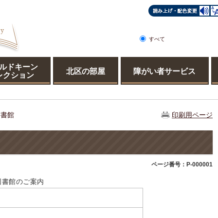
すべて
ページ
PDF
ルドキーン
北区の部屋
障がい者サービス
レクション
図書館
印刷用ページ
ページ番号：P-000001
図書館のご案内