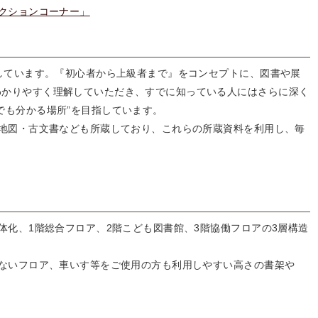
クションコーナー」
しています。『初心者から上級者まで』をコンセプトに、図書や展
わかりやすく理解していただき、すでに知っている人にはさらに深く
でも分かる場所”を目指しています。
地図・古文書なども所蔵しており、これらの所蔵資料を利用し、毎
化、1階総合フロア、2階こども図書館、3階協働フロアの3層構造
ないフロア、車いす等をご使用の方も利用しやすい高さの書架や