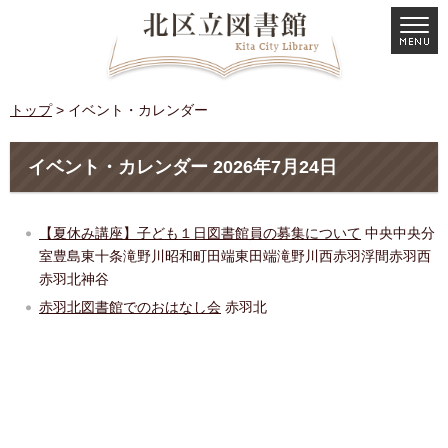
トップ
> イベント・カレンダー
イベント・カレンダー 2026年7月24日
【夏休み講座】子ども１日図書館員の募集について
中央
中央分
室
豊島
東十条
滝野川
昭和町
田端
東田端
滝野川西
赤羽
浮間
赤羽西
赤羽北
神谷
赤羽北図書館でのおはなし会
赤羽北